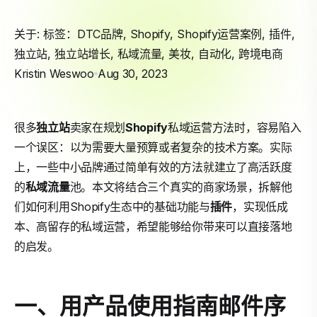
关于: 标签：
DTC品牌
,
Shopify
,
Shopify运营案例
,
插件
,
独立站
,
独立站增长
,
私域流量
,
美妆
,
自动化
,
跨境电商
Kristin Weswoo
Aug 30, 2023
很多
独立站
卖家在规划
Shopify
私域运营方法时，容易陷入
一个误区：以为需要大量预算或者复杂的技术方案。实际
上，一些中小品牌通过简单有效的方法就建立了高活跃度
的
私域流量
池。本文将结合三个真实的商家场景，拆解他
们如何利用Shopify生态中的基础功能与
插件
，实现低成
本、高留存的私域运营，希望能够给你带来可以直接落地
的启发。
一、用产品使用指南邮件序