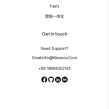
Faq's
营销一体化
Get In touch
Need Support?
Email:info@weswoo.com
+86 18688202145