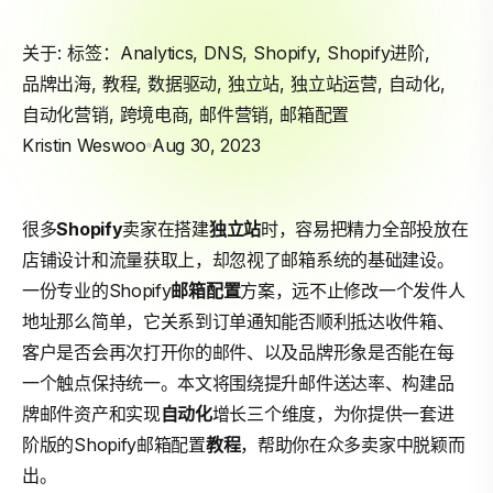
关于: 标签：
Analytics
,
DNS
,
Shopify
,
Shopify进阶
,
品牌出海
,
教程
,
数据驱动
,
独立站
,
独立站运营
,
自动化
,
自动化营销
,
跨境电商
,
邮件营销
,
邮箱配置
Kristin Weswoo
Aug 30, 2023
很多
Shopify
卖家在搭建
独立站
时，容易把精力全部投放在
店铺设计和流量获取上，却忽视了邮箱系统的基础建设。
一份专业的Shopify
邮箱配置
方案，远不止修改一个发件人
地址那么简单，它关系到订单通知能否顺利抵达收件箱、
客户是否会再次打开你的邮件、以及品牌形象是否能在每
一个触点保持统一。本文将围绕提升邮件送达率、构建品
牌邮件资产和实现
自动化
增长三个维度，为你提供一套进
阶版的Shopify邮箱配置
教程
，帮助你在众多卖家中脱颖而
出。