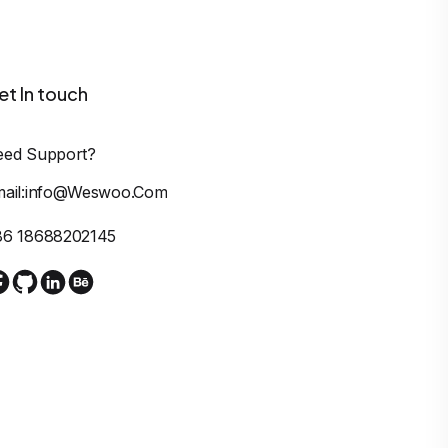
et In touch
eed Support?
mail:info@weswoo.com
86 18688202145