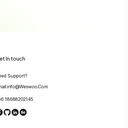
et In touch
eed Support?
mail:info@weswoo.com
86 18688202145