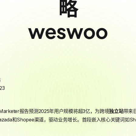
略
weswoo
站
23
rketer报告预测2025年用户规模将超3亿，为跨境
独立站
带来
ada和Shopee渠道，驱动业务增长。首段嵌入核心关键词如Shop