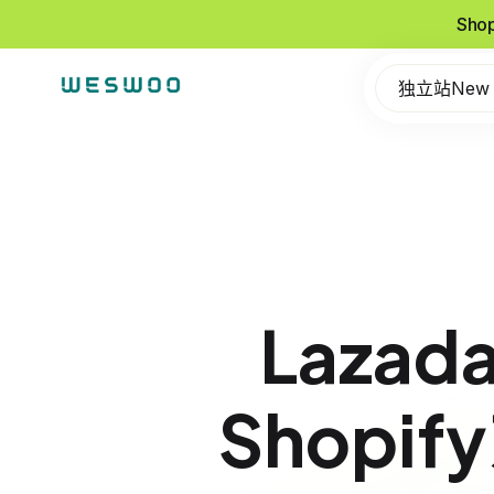
Sho
独立站New
Laza
Shop