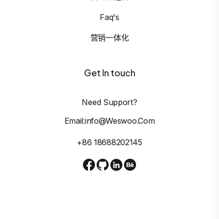
Faq's
营销一体化
Get In touch
Need Support?
Email:info@weswoo.com
+86 18688202145