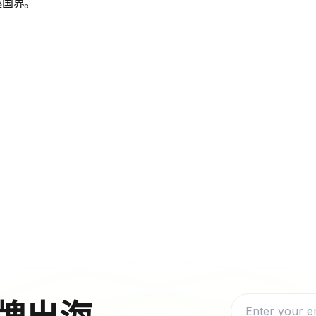
越国界。
牌出海