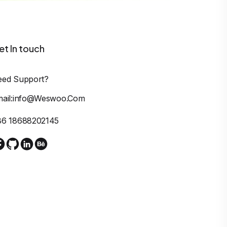
et In touch
eed Support?
mail:info@weswoo.com
86 18688202145