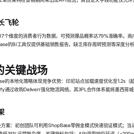
ySQL单点架构在促销期间常出现API限流，其自定义字段功能仅允许
长飞轮
分析17个维度的消费者行为数据，可预测爆品概率达79%准确率。
Base的BI工具仅提供基础销售报告，缺乏库存周转预测等深度分
的关键战场
se的本地化策略体现竞争优势：印尼站点加载速度优化至1.2s（超Sho
ify通过收购Deliverr强化物流网络，其3PL合作体系能将墨西
架
案：初创团队可利用ShopBase零佣金模式快速验证模式；当进入
能降低35%运营复杂度。关键指标包括：API调用响应延迟（<20