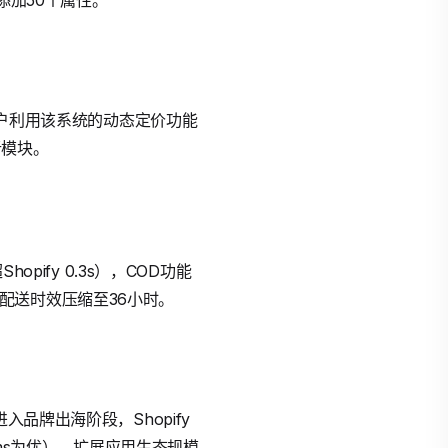
添加50个属性。
商户利用该系统的动态定价功能
析模块。
pify 0.3s），COD功能
哥城配送时效压缩至36小时。
品牌出海阶段，Shopify
0ms为优）、扩展应用生态规模