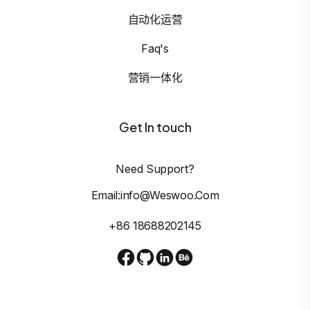
自动化运营
Faq's
营销一体化
Get In touch
Need Support?
Email:info@weswoo.com
+86 18688202145