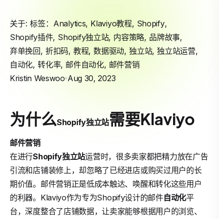
关于: 标签：
Analytics
,
Klaviyo教程
,
Shopify
,
Shopify插件
,
Shopify独立站
,
内容策略
,
品牌故事
,
弃单挽回
,
折扣码
,
教程
,
数据驱动
,
独立站
,
独立站运营
,
自动化
,
转化率
,
邮件自动化
,
邮件营销
Kristin Weswoo
Aug 30, 2023
为什么
需要Klaviyo
Shopify
独立站
邮件营销
在进行
Shopify独立站
运营时，很多卖家都把精力放在广告
引流和店铺装修上，却忽略了已经进店或购买过用户的长
期价值。邮件营销正是低成本触达、唤醒和转化这些用户
的利器。Klaviyo作为专为Shopify设计的邮件
自动化
平
台，深度整合了店铺数据，让卖家能够根据用户的浏览、