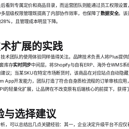
录后看到专属定价和商品目录，而运营团队则能通过员工权限设置
种多层级权限管理既提高了内部协作效率，也保障了
数据安全
。该
28%，且管理成本明显下降。
技术扩展的实践
析中，技术团队的使用体验同样值得关注。品牌技术负责人将Plus提供的Gra
一套库存
实时同步
中间层，将Shopify与自有ERP、海外仓WM
建议；当某SKU在特定市场断货时，该商品在对应站点自动隐
stom App开发能力，团队打造了符合自身质检流程的订单审核应
PI的轻量化扩展，让品牌在不改变原有后端核心的前提下，获得
验与选择建议
us案例分析，可以总结出几点关键经验：其一，企业决定升级平台不