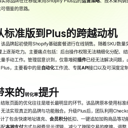
实际品牌在迁移或采用Shopify Plus后的
运营策略
、技术架构调
供可借鉴的思路。
标准版到Plus的跨越动机
品牌起初使用Shopify基础套餐进行在线销售。随着SKU数量
管理上逐渐吃力。主要痛点包括：后台操作权限无法精细化分配、
大量手动工作。管理层意识到，仅靠堆砌
插件
已经无法解决问题，
 Plus，主要看中的是
自动化
工作流、专属
API
接口以及可深度定
带来的
提升
转化率
例分析中，结账页面的优化往往是增长最明显的环节。该品牌原本使用
现真正的品牌与功能融合。升级Plus后，团队利用Checkout Ext
设计了包含快速地址填充、
会员积分
抵扣、一键追加加购商品等功
适配
本地支付
方式与税费显示逻辑，减少了跨国交易的摩擦。调整