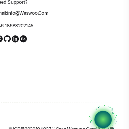
eed Support?
mail:info@weswoo.com
86 18688202145