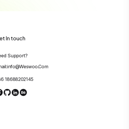
et In touch
eed Support?
mail:info@weswoo.com
86 18688202145