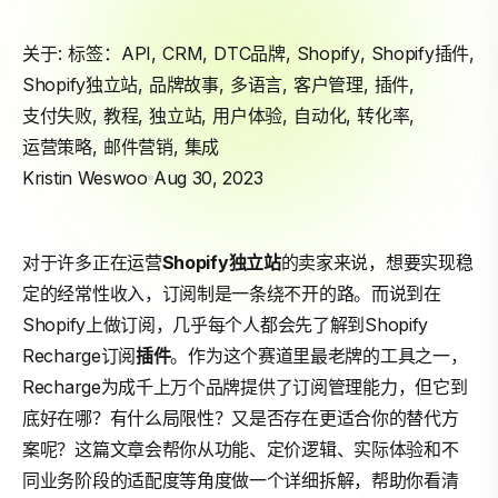
关于: 标签：
API
,
CRM
,
DTC品牌
,
Shopify
,
Shopify插件
,
Shopify独立站
,
品牌故事
,
多语言
,
客户管理
,
插件
,
支付失败
,
教程
,
独立站
,
用户体验
,
自动化
,
转化率
,
运营策略
,
邮件营销
,
集成
Kristin Weswoo
Aug 30, 2023
对于许多正在运营
Shopify
独立站
的卖家来说，想要实现稳
定的经常性收入，订阅制是一条绕不开的路。而说到在
Shopify上做订阅，几乎每个人都会先了解到Shopify
Recharge订阅
插件
。作为这个赛道里最老牌的工具之一，
Recharge为成千上万个品牌提供了订阅管理能力，但它到
底好在哪？有什么局限性？又是否存在更适合你的替代方
案呢？这篇文章会帮你从功能、定价逻辑、实际体验和不
同业务阶段的适配度等角度做一个详细拆解，帮助你看清