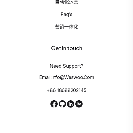
自动化运营
Faq's
营销一体化
Get In touch
Need Support?
Email:info@weswoo.com
+86 18688202145