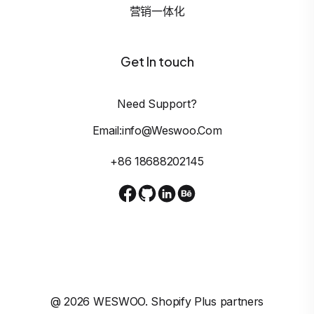
营销一体化
Get In touch
Need Support?
Email:info@weswoo.com
+86 18688202145
@
2026
WESWOO. Shopify Plus partners