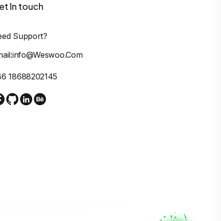
et In touch
eed Support?
mail:info@weswoo.com
86 18688202145