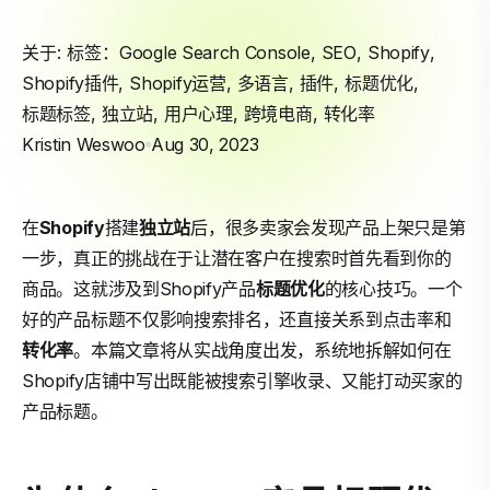
关于: 标签：
Google Search Console
,
SEO
,
Shopify
,
Shopify插件
,
Shopify运营
,
多语言
,
插件
,
标题优化
,
标题标签
,
独立站
,
用户心理
,
跨境电商
,
转化率
Kristin Weswoo
Aug 30, 2023
在
Shopify
搭建
独立站
后，很多卖家会发现产品上架只是第
一步，真正的挑战在于让潜在客户在搜索时首先看到你的
商品。这就涉及到Shopify产品
标题优化
的核心技巧。一个
好的产品标题不仅影响搜索排名，还直接关系到点击率和
转化率
。本篇文章将从实战角度出发，系统地拆解如何在
Shopify店铺中写出既能被搜索引擎收录、又能打动买家的
产品标题。