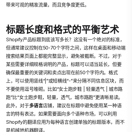
带来可观的精准流量，而且竞争度更低。
标题长度和格式的平衡艺术
Shopify产品标题到底该写多长？这没有一个绝对的标准，
但通常建议控制在50-70个字符之间，这样在桌面和移动端
搜索结果页面上都能完整显示，避免被截断。不过，对于
某些需要详细规格说明的产品，标题可以适当延长，但要
确保最重要的关键词和卖点出现在前50个字符内。格式
上，可以使用竖线“|”或短横线“-”来分隔不同信息区块，而
不要使用逗号堆砌。比如“女士跑步鞋 | 轻量透气 | 城市路
跑”比“女士跑步鞋，轻量，透气，城市路跑”更清晰易读。
此外，对于
多语言
店铺，建议在标题中避免使用某一种语
言的特有表达，如果需要面向多个语种市场，可以利用
Shopify的翻译应用为每种语言创建单独的标题版本，而不
是机械地机器翻译。