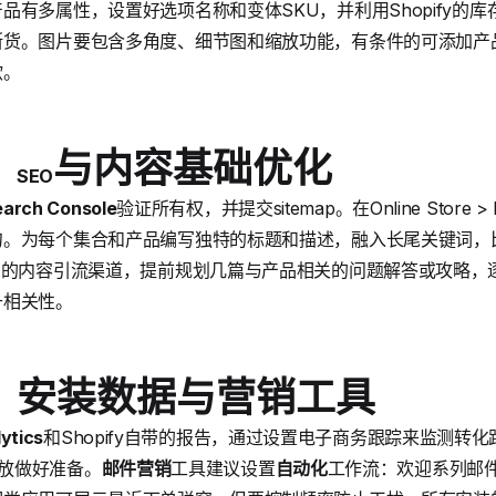
品有多属性，设置好选项名称和变体SKU，并利用Shopify的
断货。图片要包含多角度、细节图和缩放功能，有条件的可添加产
欲。
：
与内容基础优化
SEO
earch Console
验证所有权，并提交sitemap。在Online Store >
。为每个集合和产品编写独特的标题和描述，融入长尾关键词，比
费的内容引流渠道，提前规划几篇与产品相关的问题解答或攻略，
升相关性。
：安装数据与营销工具
ytics
和Shopify自带的报告，通过设置电子商务跟踪来监测转化路径。
告投放做好准备。
邮件营销
工具建议设置
自动化
工作流：欢迎系列邮