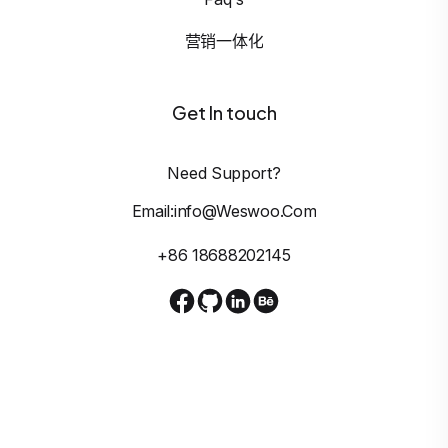
营销一体化
Get In touch
Need Support?
Email:info@weswoo.com
+86 18688202145