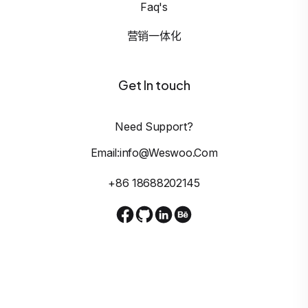
Faq's
营销一体化
Get In touch
Need Support?
Email:info@weswoo.com
+86 18688202145