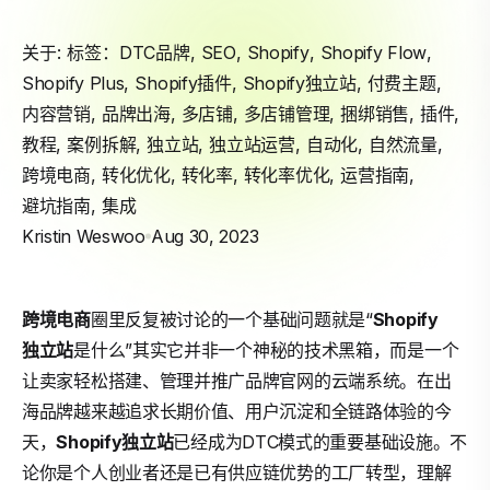
关于: 标签：
DTC品牌
,
SEO
,
Shopify
,
Shopify Flow
,
Shopify Plus
,
Shopify插件
,
Shopify独立站
,
付费主题
,
内容营销
,
品牌出海
,
多店铺
,
多店铺管理
,
捆绑销售
,
插件
,
教程
,
案例拆解
,
独立站
,
独立站运营
,
自动化
,
自然流量
,
跨境电商
,
转化优化
,
转化率
,
转化率优化
,
运营指南
,
避坑指南
,
集成
Kristin Weswoo
Aug 30, 2023
跨境电商
圈里反复被讨论的一个基础问题就是“
Shopify
独立站
是什么”其实它并非一个神秘的技术黑箱，而是一个
让卖家轻松搭建、管理并推广品牌官网的云端系统。在出
海品牌越来越追求长期价值、用户沉淀和全链路体验的今
天，
Shopify独立站
已经成为DTC模式的重要基础设施。不
论你是个人创业者还是已有供应链优势的工厂转型，理解