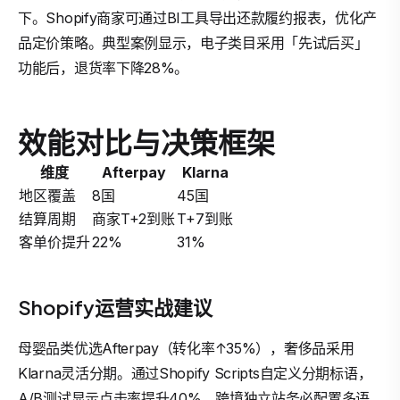
下。Shopify商家可通过BI工具导出还款履约报表，优化产
品定价策略。典型案例显示，电子类目采用「先试后买」
功能后，退货率下降28%。
效能对比与决策框架
维度
Afterpay
Klarna
地区覆盖
8国
45国
结算周期
商家T+2到账
T+7到账
客单价提升
22%
31%
Shopify运营实战建议
母婴品类优选Afterpay（转化率↑35%），奢侈品采用
Klarna灵活分期。通过Shopify Scripts自定义分期标语，
A/B测试显示点击率提升40%。跨境独立站务必配置多语