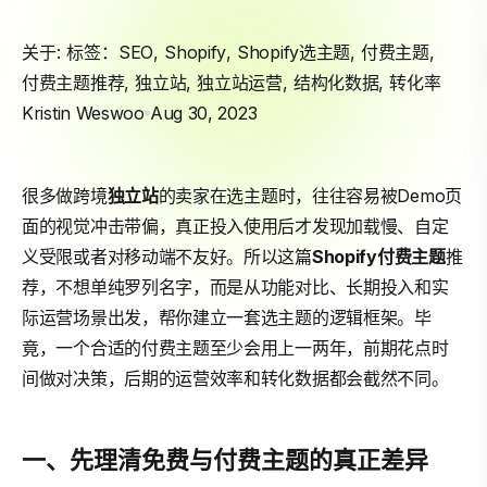
关于: 标签：
SEO
,
Shopify
,
Shopify选主题
,
付费主题
,
付费主题推荐
,
独立站
,
独立站运营
,
结构化数据
,
转化率
Kristin Weswoo
Aug 30, 2023
很多做跨境
独立站
的卖家在选主题时，往往容易被Demo页
面的视觉冲击带偏，真正投入使用后才发现加载慢、自定
义受限或者对移动端不友好。所以这篇
Shopify
付费主题
推
荐，不想单纯罗列名字，而是从功能对比、长期投入和实
际运营场景出发，帮你建立一套选主题的逻辑框架。毕
竟，一个合适的付费主题至少会用上一两年，前期花点时
间做对决策，后期的运营效率和转化数据都会截然不同。
一、先理清免费与付费主题的真正差异