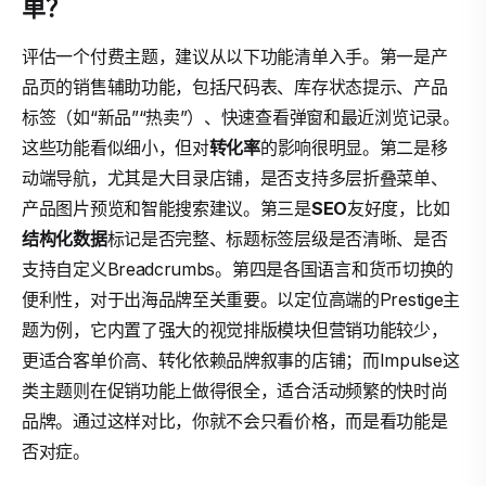
单？
评估一个付费主题，建议从以下功能清单入手。第一是产
品页的销售辅助功能，包括尺码表、库存状态提示、产品
标签（如“新品”“热卖”）、快速查看弹窗和最近浏览记录。
这些功能看似细小，但对
转化率
的影响很明显。第二是移
动端导航，尤其是大目录店铺，是否支持多层折叠菜单、
产品图片预览和智能搜索建议。第三是
SEO
友好度，比如
结构化数据
标记是否完整、标题标签层级是否清晰、是否
支持自定义Breadcrumbs。第四是各国语言和货币切换的
便利性，对于出海品牌至关重要。以定位高端的Prestige主
题为例，它内置了强大的视觉排版模块但营销功能较少，
更适合客单价高、转化依赖品牌叙事的店铺；而Impulse这
类主题则在促销功能上做得很全，适合活动频繁的快时尚
品牌。通过这样对比，你就不会只看价格，而是看功能是
否对症。