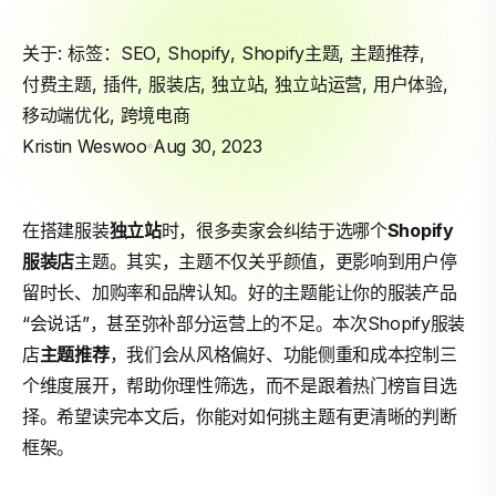
关于: 标签：
SEO
,
Shopify
,
Shopify主题
,
主题推荐
,
付费主题
,
插件
,
服装店
,
独立站
,
独立站运营
,
用户体验
,
移动端优化
,
跨境电商
Kristin Weswoo
Aug 30, 2023
在搭建服装
独立站
时，很多卖家会纠结于选哪个
Shopify
服装店
主题。其实，主题不仅关乎颜值，更影响到用户停
留时长、加购率和品牌认知。好的主题能让你的服装产品
“会说话”，甚至弥补部分运营上的不足。本次Shopify服装
店
主题推荐
，我们会从风格偏好、功能侧重和成本控制三
个维度展开，帮助你理性筛选，而不是跟着热门榜盲目选
择。希望读完本文后，你能对如何挑主题有更清晰的判断
框架。