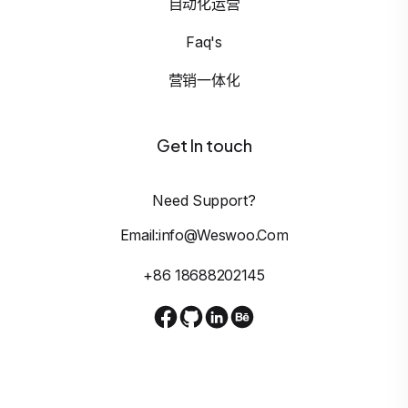
自动化运营
Faq's
营销一体化
Get In touch
Need Support?
Email:info@weswoo.com
+86 18688202145