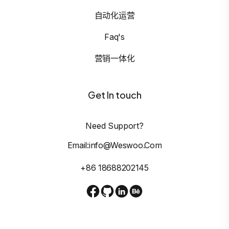
自动化运营
Faq's
营销一体化
Get In touch
Need Support?
Email:info@weswoo.com
+86 18688202145