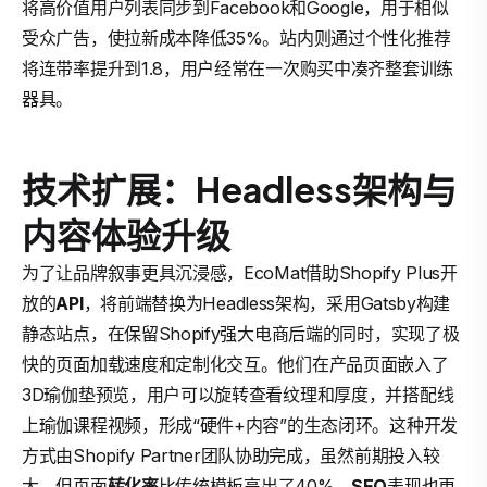
将高价值用户列表同步到Facebook和Google，用于相似
受众广告，使拉新成本降低35%。站内则通过个性化推荐
将连带率提升到1.8，用户经常在一次购买中凑齐整套训练
器具。
技术扩展：Headless架构与
内容体验升级
为了让品牌叙事更具沉浸感，EcoMat借助Shopify Plus开
放的
API
，将前端替换为Headless架构，采用Gatsby构建
静态站点，在保留Shopify强大电商后端的同时，实现了极
快的页面加载速度和定制化交互。他们在产品页面嵌入了
3D瑜伽垫预览，用户可以旋转查看纹理和厚度，并搭配线
上瑜伽课程视频，形成“硬件+内容”的生态闭环。这种开发
方式由Shopify Partner团队协助完成，虽然前期投入较
大，但页面
转化率
比传统模板高出了40%，
SEO
表现也更