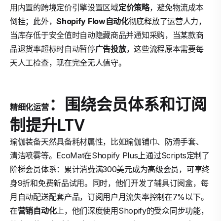
用内置的跨境定价引擎设置区域
定价策略
，避免物流成本
倒挂；此外，
Shopify Flow
自动化
彻底释放了运营人力，
当库存低于安全值时自动隐藏商品并通知采购，当某款商
品退货率超标时自动暂停
广告投放
，这些流程原本需要每
天人工检查，现在完全无人值守。
：围绕会员体系和订阅
精细化运营
制提升LTV
瑜伽装备天然具备耗材属性，比如瑜伽铺巾、防滑手套、
清洁喷雾等。EcoMat在Shopify Plus上通过Scripts定制了
阶梯会员体系：累计消费满300美元成为高级会员，可享终
身9折和免费新品试用。同时，他们开发了辅具订阅盒，每
月自动配送配套产品，订阅用户月流失率控制在7%以下。
在
营销自动化
上，他们深度使用Shopify的受众同步功能，