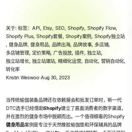
关于: 标签：
API
,
Etsy
,
SEO
,
Shopify
,
Shopify Flow
,
Shopify Plus
,
Shopify套餐
,
Shopify案例
,
Shopify独立站
,
健身品牌
,
健身用品
,
品牌出海
,
品牌故事
,
多店铺
,
多店铺管理
,
定价策略
,
广告投放
,
插件
,
独立站
,
独立站增长
,
独立站建站
,
精细化运营
,
自动化
,
营销自动化
,
转化率
Kristin Weswoo
Aug 30, 2023
当传统瑜伽装备品牌还在依赖展会和批发订单时，新一代
DTC选手已经借助
Shopify
建立了直面消费者的数字渠道，
并在激烈的健身市场中脱颖而出。一个值得细看的Shopify
健身用品
案例是专注于天然橡胶瑜伽垫和环保辅具的品牌