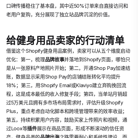
口碑传播稳住了基本盘，其中近50%订单来自直接访问和
老用户复购，充分展现了独立站品牌沉淀的价值。
给健身用品卖家的行动清单
借鉴这个Shopify健身用品案例，卖家可以从五个维度启动
优化：第一，梳理
品牌故事
并落地到Shopify页面，哪怕只
是从一张原料产地照片开始；第二，开通Shop Pay加速结
账，数据显示采用Shop Pay的店铺结账转化平均提升
18%；第三，用Shopify Email或Klaviyo建立弃购挽回流
程，这是成本最低的收入修复手段；第四，当单站月销超
过5万美元且拥有多市场布局需求时，评估升级Shopify
Plus，重点考虑自动化脚本和跨境管理带来的效率收益；
第五，持续积累用户内容，鼓励买家上传照片和视频，通
过Loox等
插件
展示在商品页面，形成不断滚动的信任资
产。健身品类的
品牌出海
之路需要耐心和系统性建设，而