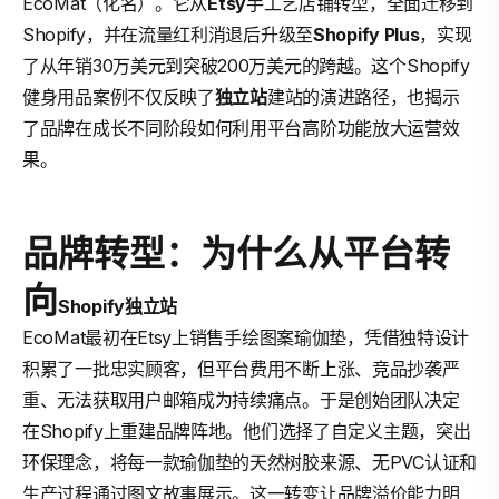
EcoMat（化名）。它从
Etsy
手工艺店铺转型，全面迁移到
Shopify，并在流量红利消退后升级至
Shopify Plus
，实现
了从年销30万美元到突破200万美元的跨越。这个Shopify
健身用品案例不仅反映了
独立站
建站的演进路径，也揭示
了品牌在成长不同阶段如何利用平台高阶功能放大运营效
果。
品牌转型：为什么从平台转
向
Shopify独立站
EcoMat最初在Etsy上销售手绘图案瑜伽垫，凭借独特设计
积累了一批忠实顾客，但平台费用不断上涨、竞品抄袭严
重、无法获取用户邮箱成为持续痛点。于是创始团队决定
在Shopify上重建品牌阵地。他们选择了自定义主题，突出
环保理念，将每一款瑜伽垫的天然树胶来源、无PVC认证和
生产过程通过图文故事展示。这一转变让品牌溢价能力明