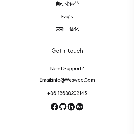
自动化运营
Faq's
营销一体化
Get In touch
Need Support?
Email:info@weswoo.com
+86 18688202145