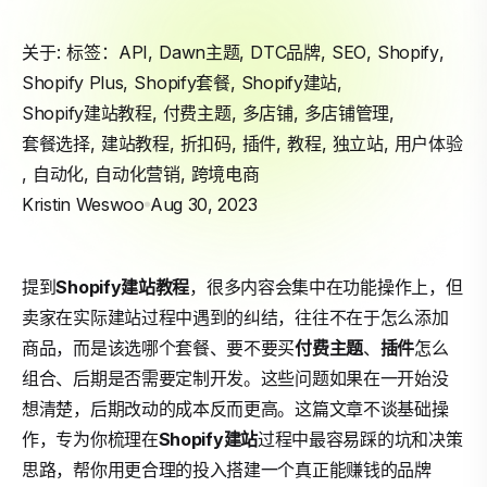
关于: 标签：
API
,
Dawn主题
,
DTC品牌
,
SEO
,
Shopify
,
Shopify Plus
,
Shopify套餐
,
Shopify建站
,
Shopify建站教程
,
付费主题
,
多店铺
,
多店铺管理
,
套餐选择
,
建站教程
,
折扣码
,
插件
,
教程
,
独立站
,
用户体验
,
自动化
,
自动化营销
,
跨境电商
Kristin Weswoo
Aug 30, 2023
提到
Shopify
建站
教程
，很多内容会集中在功能操作上，但
卖家在实际建站过程中遇到的纠结，往往不在于怎么添加
商品，而是该选哪个套餐、要不要买
付费主题
、
插件
怎么
组合、后期是否需要定制开发。这些问题如果在一开始没
想清楚，后期改动的成本反而更高。这篇文章不谈基础操
作，专为你梳理在
Shopify建站
过程中最容易踩的坑和决策
思路，帮你用更合理的投入搭建一个真正能赚钱的品牌