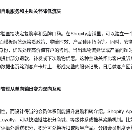
用自助服务和主动关怀降低流失
验直接决定复购率和品牌口碑。在Shopify店铺里，可以建立
自带页面模板解答退换货政策、物流时效、产品使用指南等。同时，安装
别客户身份，优先处理高价值客户的咨询。当出现物流延误或产品问
如提供部分退款、补发或下次购物优惠。这种主动关怀比客户投诉
动数据也沉淀到客户卡片上，形成完整的服务记录，日后做客户回
户管理从单向输出变为双向互动
，而设计得当的会员体系则能提升复购和转介绍。Shopify App
otpo Loyalty，可以快速搭建积分商城、等级体系或推荐奖励机
好评额外赠送积分，积分可兑换折扣或限量产品。分级会员制度更