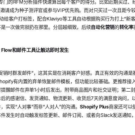
l或专门的RFM分析插件快速算出每个客户的得分。比如近期买过
合邀请成为种子测评官或参与VIP优先购。而对只买过一次且距今
手动给客户打标签，配合Klaviyo等工具自动根据购买行为打上“新客
不是一次做完就扔在那里。分层越细致，后续
自动化营销
的
转化率
 Flow
和邮件工具让触达即时发生
促销时群发邮件”，这其实是在消耗客户好感。真正有效的沟通是
pify有内置的弃单恢复邮件模板，但功能比较基础。更推荐接入Klavi
提醒邮件在弃单1小时后发出，附带商品图片和社交证明；第二封
单后的感谢信、发货通知、物流更新、收货后7天的满意度询问，
，实现“人对事”而非“人对人”的沟通。
Shopify Plus
商家还可以使用
件发生时自动触发标签更新、邮件订阅、或者向Slack发送通知