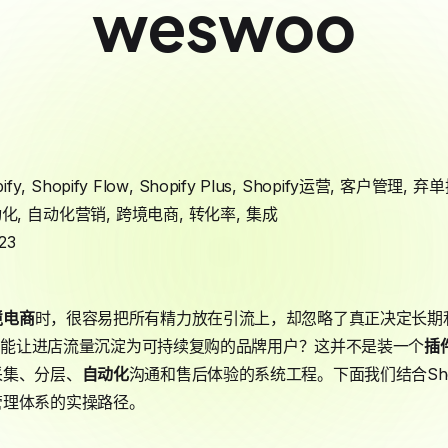
weswoo
ify
,
Shopify Flow
,
Shopify Plus
,
Shopify运营
,
客户管理
,
弃单
动化
,
自动化营销
,
跨境电商
,
转化率
,
集成
23
境电商
时，很容易把所有精力放在引流上，却忽略了真正决定长期
才能让进店流量沉淀为可持续复购的品牌用户？这并不是装一个
插
采集、分层、
自动化
沟通和售后体验的系统工程。下面我们结合Sho
管理体系的实操路径。