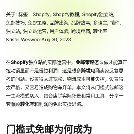
关于: 标签：
Shopify
,
Shopify教程
,
Shopify独立站
,
免邮技巧
,
免邮策略
,
品牌出海
,
品牌故事
,
多语言
,
插件
,
独立站
,
独立站运营
,
用户体验
,
跨境电商
,
转化率
Kristin Weswoo
Aug 30, 2023
在
Shopify
独立站
的实际运营中，
免邮策略
怎么做才能真正
拉动销量而不是侵蚀利润，这是很多
跨境电商
卖家反复思
考的问题。设置得太过宽松，物流成本可能失控；设置得
太严格，又容易造成购物车弃单。本文将从门槛式包邮这
一主流模式切入，结合店铺实际场景和常用工具，分享一
套兼顾
转化率
和利润的免邮实操思路。
门槛式免邮为何成为