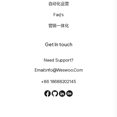
自动化运营
Faq's
营销一体化
Get In touch
Need Support?
Email:info@weswoo.com
+86 18688202145