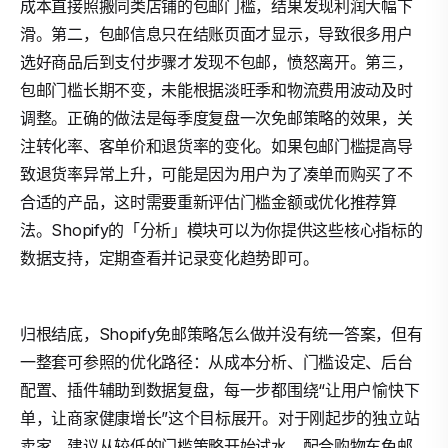
成本直接照搬同类店铺的包邮门槛，结果发现利润大幅下
滑。第二，包邮信息只在结账页面才显示，导致很多用户
选好商品后到支付步骤才发现不包邮，愤怒离开。第三，
包邮门槛长期不变，未能根据淡旺季和物流费用波动及时
调整。正确的做法是每季度复盘一次免邮策略的效果，关
注转化率、客单价和退货率的变化。如果包邮门槛提高导
致退货率异常上升，可能是因为用户为了凑单而购买了不
合适的产品，这时需要重新评估门槛金额或优化推荐算
法。Shopify的「分析」模块可以为你提供这些核心指标的
数据支持，定期查看并记录变化趋势即可。
归根结底，Shopify免邮策略怎么做并没有统一答案，但有
一整套可参照的优化路径：从成本分析、门槛设定、后台
配置、插件辅助到数据复盘，每一步都围绕“让用户愉快下
单，让商家健康增长”这个目标展开。对于刚起步的独立站
卖家，建议从较低的门槛策略开始试水，配合购物车免邮