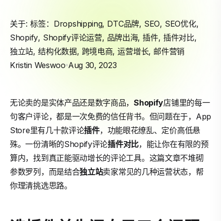
关于: 标签：
Dropshipping
,
DTC品牌
,
SEO
,
SEO优化
,
Shopify
,
Shopify评论运营
,
品牌出海
,
插件
,
插件对比
,
独立站
,
结构化数据
,
跨境电商
,
运营增长
,
邮件营销
Kristin Weswoo
Aug 30, 2023
无论卖的是实体产品还是数字商品，
Shopify
店铺里的每一
句客户评论，都是一次免费的信任背书。但问题在于，App
Store里有几十款评论
插件
，功能眼花缭乱、定价高低悬
殊。一份清晰的Shopify评论
插件对比
，能让你在有限的预
算内，找到真正能驱动增长的评论工具。这篇文章不堆砌
参数罗列，而是结合
独立站
卖家常见的几种运营状态，帮
你理清挑选思路。