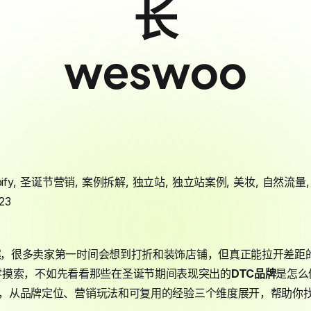
长
weswoo
ify
,
圣诞节营销
,
案例拆解
,
独立站
,
独立站案例
,
美妆
,
自然流量
23
案
，很多卖家第一时间会想到打折和装饰店铺，但真正能拉开差距
零摸索，不如先看看那些在圣诞节期间表现突出的
DTC品牌
是怎么
，从品牌定位、营销玩法和可复用的经验三个维度展开，帮助你