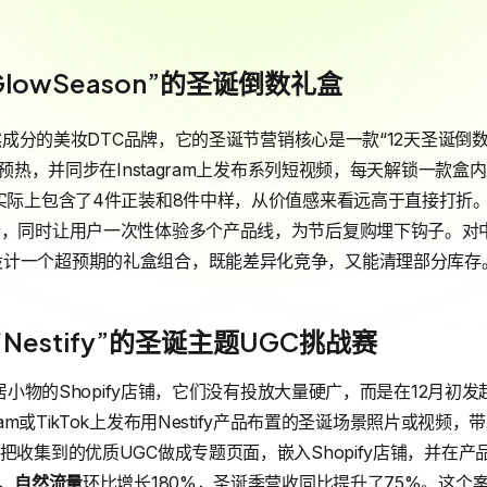
GlowSeason”的圣诞倒数礼盒
打天然成分的美妆DTC品牌，它的圣诞节营销核心是一款“12天圣诞倒
计时预热，并同步在Instagram上发布系列短视频，每天解锁一款
但实际上包含了4件正装和8件中样，从价值感来看远高于直接打折
价，同时让用户一次性体验多个产品线，为节后复购埋下钩子。对
设计一个超预期的礼盒组合，既能差异化竞争，又能清理部分库存
estify”的圣诞主题UGC挑战赛
家居小物的Shopify店铺，它们没有投放大量硬广，而是在12月初
gram或TikTok上发布用Nestify产品布置的圣诞场景照片或视
把收集到的优质UGC做成专题页面，嵌入Shopify店铺，并在
，
自然流量
环比增长180%，圣诞季营收同比提升了75%。这个