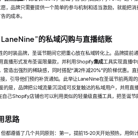
意愿，品牌只需要提供一个简单的参与机制和适当激励，就能把消
广告的成本。
LaneNine”的私域闪购与直播结账
年轻女性的时装品牌，圣诞节期间它把重心放在私域转化上。品牌提前
用直播形式发布圣诞限量款，并利用Shopify
集成
工具实现直播中
装，营造出强烈的稀缺感，同时搭配“满2件减20%”的阶梯优惠。
接，引导他们预约补货通知。此举让LaneNine在圣诞节前两周
鉴的是，品牌把公域流量沉淀成可反复触达的私域用户，并用直播
在自己Shopify店铺也可以利用类似的轻量级直播工具，把圣诞
用思路
但都遵循了几个共同原则：第一，提前15-20天开始预热，用倒