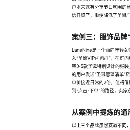
户本来就有分享节日氛围的
信任资产，顺便降低了圣诞
案例三：服饰品牌“
LaneNine是一个面向
入“圣诞VIP闪购群”，在群内
架3-5款圣诞特别设计的服
的用户发送“圣诞愿望清单”链
单价接近日常的2倍。值得借
到-点击-下单”的路径，卖家
从案例中提炼的通
以上三个品牌虽然赛道不同，