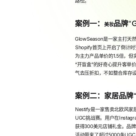
路径。
案例一：
品牌“
美妆
GlowSeason是一家主
Shopify首页上开启了倒
为主力产品单价的1.5倍，
“开盲盒”的好奇心提升客单
气去压折扣，不如整合库存
案例二：家居品牌“N
Nestify是一家售卖北欧风
UGC挑战赛。用户在Insta
获得300美元店铺礼金。品牌
活动带来了超过5000条UGC