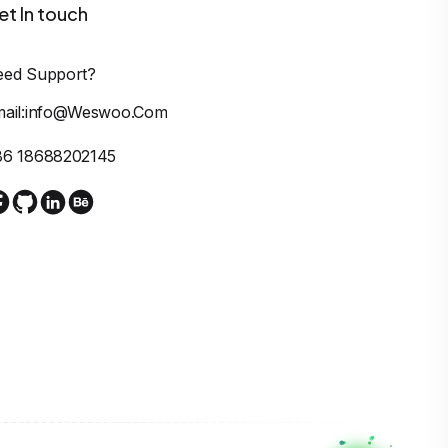
et In touch
eed Support?
mail:info@weswoo.com
86 18688202145