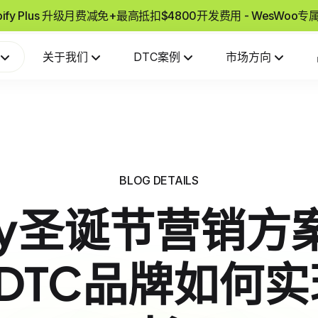
pify Plus 升级月费减免+最高抵扣$4800开发费用 - WesWoo
关于我们
DTC案例
市场方向
BLOG DETAILS
ify圣诞节营销
DTC品牌如何