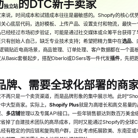
动
的DTC新手卖家
独立站
来说，时间成本和试错成本往往是最敏感的。Shopify的核心优
用关心底层代码，选好模板、上传产品、设置支付和物流，最快一
品已经经过市场初步验证，可能是通过社交媒体或众筹平台获得了
至只有创始人自己，缺乏专业技术支持；希望把精力集中在
选品
、
台操作逻辑贴近电商场景，商品管理、订单处理、客户数据都在一个
asic套餐起步，搭配Oberlo或DSers等一件代发
插件
，先把
熟品牌、需要全球化部署的商
不再只是一个卖货渠道，而是品牌形象的集中展示地。此时“Shop
合中大型商家。实际上，
Shopify Plus
就是为高增长和高交易量的
程、
多店铺
管理以及专属API接口。一些年销售额达到数百万美金
，因为它省掉了自建技术团队的高昂成本，同时又能通过Shopify的全
有稳定的供应链和复购用户群，正在考虑拓展欧美、东南亚或中东市场