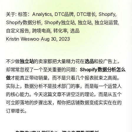
关于: 标签：
Analytics
,
DTC品牌
,
DTC增长
,
Shopify
,
Shopify数据分析
,
Shopify独立站
,
独立站
,
独立站运营
,
自定义报告
,
跨境电商
,
转化率
,
选品
Kristin Weswoo
Aug 30, 2023
不少做
独立站
的卖家都把大量精力花在
选品
和投广告上，
却常常忽视了一个至关重要的问题：
Shopify
数据分析怎么
做
才能真正带动销量，而不是只看几个报表就束之高阁。
实际上，数据分析不是技术部门的事，而是每一个运营人
的核心能力。今天这篇文章不讲空泛的理论，而是从五个
可立即落地的步骤出发，帮你把店铺数据变成实实在在的
订单增长。