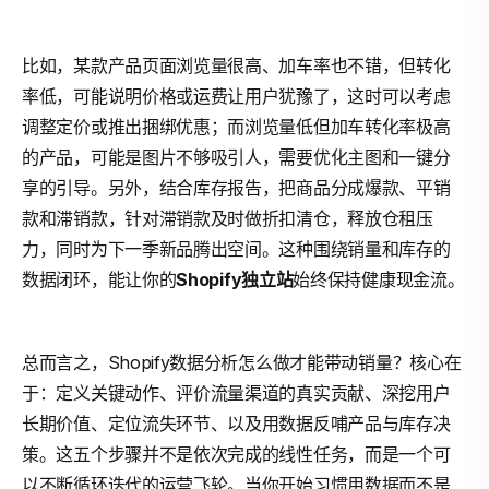
比如，某款产品页面浏览量很高、加车率也不错，但转化
率低，可能说明价格或运费让用户犹豫了，这时可以考虑
调整定价或推出捆绑优惠；而浏览量低但加车转化率极高
的产品，可能是图片不够吸引人，需要优化主图和一键分
享的引导。另外，结合库存报告，把商品分成爆款、平销
款和滞销款，针对滞销款及时做折扣清仓，释放仓租压
力，同时为下一季新品腾出空间。这种围绕销量和库存的
数据闭环，能让你的
Shopify独立站
始终保持健康现金流。
总而言之，Shopify数据分析怎么做才能带动销量？核心在
于：定义关键动作、评价流量渠道的真实贡献、深挖用户
长期价值、定位流失环节、以及用数据反哺产品与库存决
策。这五个步骤并不是依次完成的线性任务，而是一个可
以不断循环迭代的运营飞轮。当你开始习惯用数据而不是