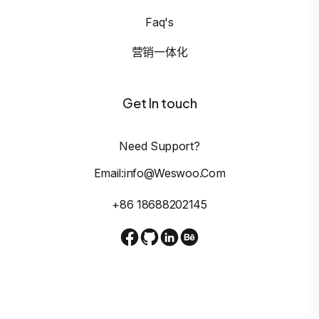
Faq's
营销一体化
Get In touch
Need Support?
Email:info@weswoo.com
+86 18688202145