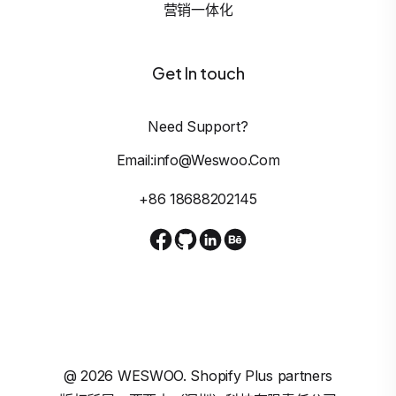
营销一体化
Get In touch
Need Support?
Email:info@weswoo.com
+86 18688202145
@
2026
WESWOO. Shopify Plus partners