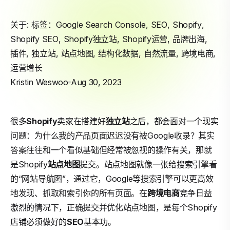
关于: 标签：
Google Search Console
,
SEO
,
Shopify
,
Shopify SEO
,
Shopify独立站
,
Shopify运营
,
品牌出海
,
插件
,
独立站
,
站点地图
,
结构化数据
,
自然流量
,
跨境电商
,
运营增长
Kristin Weswoo
Aug 30, 2023
很多
Shopify
卖家在搭建好
独立站
之后，都会面对一个现实
问题：为什么我的产品页面迟迟没有被Google收录？其实
答案往往和一个看似基础但经常被忽视的操作有关，那就
是Shopify
站点地图
提交。站点地图就像一张给搜索引擎看
的“网站导航图”，通过它，Google等搜索引擎可以更高效
地发现、抓取和索引你的所有页面。在
跨境电商
竞争日益
激烈的情况下，正确提交并优化站点地图，是每个Shopify
店铺必须做好的
SEO
基本功。