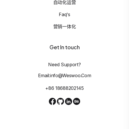
自动化运营
Faq's
营销一体化
Get In touch
Need Support?
Email:info@weswoo.com
+86 18688202145