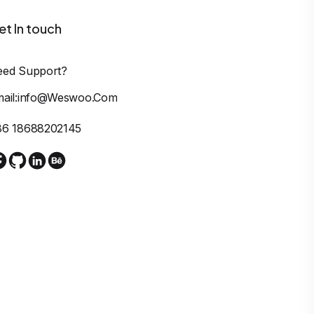
et In touch
eed Support?
mail:info@weswoo.com
86 18688202145