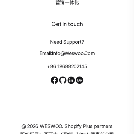
营销一体化
Get In touch
Need Support?
Email:info@weswoo.com
+86 18688202145
@
2026
WESWOO. Shopify Plus partners