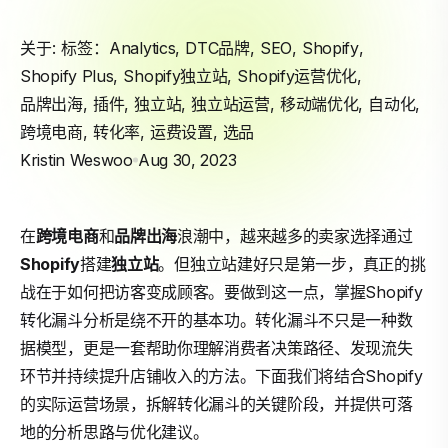
关于: 标签：
Analytics
,
DTC品牌
,
SEO
,
Shopify
,
Shopify Plus
,
Shopify独立站
,
Shopify运营优化
,
品牌出海
,
插件
,
独立站
,
独立站运营
,
移动端优化
,
自动化
,
跨境电商
,
转化率
,
运费设置
,
选品
Kristin Weswoo
Aug 30, 2023
在
跨境电商
和
品牌出海
浪潮中，越来越多的卖家选择通过
Shopify
搭建
独立站
。但独立站建好只是第一步，真正的挑
战在于如何把访客变成顾客。要做到这一点，掌握Shopify
转化漏斗分析是绕不开的基本功。转化漏斗不只是一种数
据模型，更是一套帮助你理解消费者决策路径、发现流失
环节并持续提升店铺收入的方法。下面我们将结合Shopify
的实际运营场景，拆解转化漏斗的关键阶段，并提供可落
地的分析思路与优化建议。