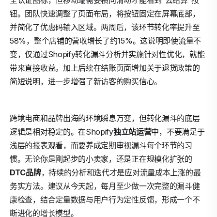
全认证图标，但移动端需要横向滑动才能看到“去结算”按
钮。团队快速调整了页面布局，将按钮固定在屏幕底部，
并简化了优惠码输入区域。两周后，该环节转化率提升至
58%，整个店铺的营收增长了约15%。这说明即使流量不
变，仅通过Shopify转化漏斗分析并实施针对性优化，就能
带来直接收益。加上后续在结账页面增加关于退货政策的
简短说明，进一步增强了新访客的购买信心。
跨境电商和品牌出海的环境瞬息万变，但转化漏斗的底层
逻辑是相对稳定的。在Shopify
独立站运营
中，不要满足于
浅层的报表观看，而要养成定期审视漏斗每个环节的习
惯。无论你是刚起步的小卖家，还是正在规模化扩张的
DTC品牌
，持续的分析和迭代才是应对流量成本上涨的最
务实方法。建议从今天起，每月至少做一次完整的漏斗健
康检查，结合定量数据与用户行为定性反馈，形成一个不
断进化的增长模型。