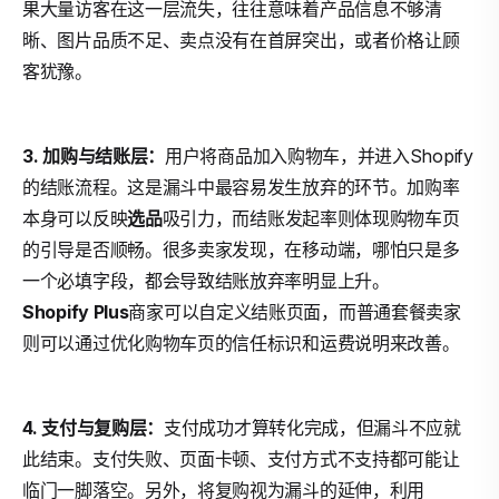
果大量访客在这一层流失，往往意味着产品信息不够清
晰、图片品质不足、卖点没有在首屏突出，或者价格让顾
客犹豫。
3. 加购与结账层：
用户将商品加入购物车，并进入Shopify
的结账流程。这是漏斗中最容易发生放弃的环节。加购率
本身可以反映
选品
吸引力，而结账发起率则体现购物车页
的引导是否顺畅。很多卖家发现，在移动端，哪怕只是多
一个必填字段，都会导致结账放弃率明显上升。
Shopify Plus
商家可以自定义结账页面，而普通套餐卖家
则可以通过优化购物车页的信任标识和运费说明来改善。
4. 支付与复购层：
支付成功才算转化完成，但漏斗不应就
此结束。支付失败、页面卡顿、支付方式不支持都可能让
临门一脚落空。另外，将复购视为漏斗的延伸，利用