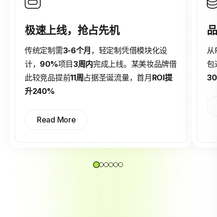
极速上线，抢占先机
品
传统定制需
3-6个月
，轻定制凭借模块化设
从
计，
90%
项目
3周内
完成上线。某美妆品牌借
包
此较竞品提前
11周
占据圣诞流量，首月
ROI提
3
升240%
Read More