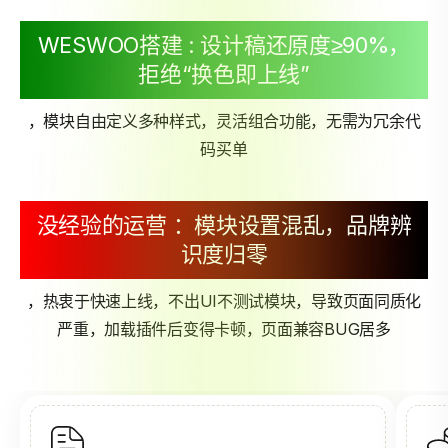
WESWOO搭建 : 设计稿还原度≥90%，
拒绝“换色即上线”
，模块自由定义多种样式，灵活组合功能，无需为冗余代
码买单
没经验的运营 ：模块设置混乱，品牌辨
识度归零
，热衷于快速上线，不出UI不测试模块，导致页面同质化
严重，加载插件后变得卡顿，页面兼容BUG居多