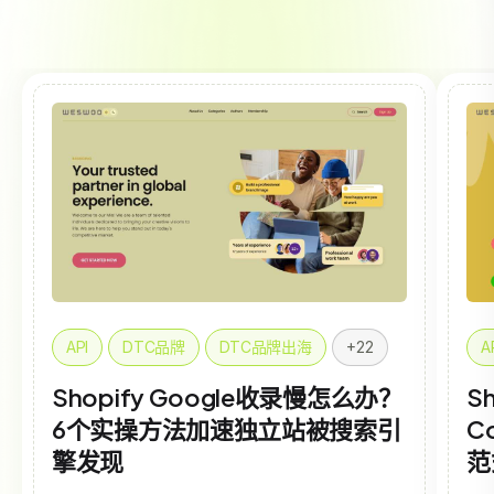
API
DTC品牌
DTC品牌出海
+22
A
Shopify Google收录慢怎么办？
Sh
6个实操方法加速独立站被搜索引
C
擎发现
范