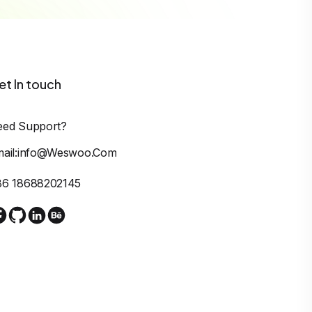
et In touch
eed Support?
mail:info@weswoo.com
86 18688202145