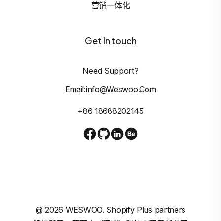
营销一体化
Get In touch
Need Support?
Email:info@weswoo.com
+86 18688202145
@
2026
WESWOO. Shopify Plus partners