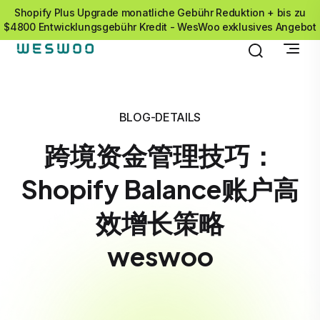
Shopify Plus Upgrade monatliche Gebühr Reduktion + bis zu
$4800 Entwicklungsgebühr Kredit - WesWoo exklusives Angebot
BLOG-DETAILS
跨境资金管理技巧：
Shopify Balance账户高
效增长策略
weswoo