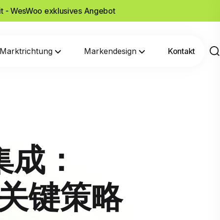
it - WesWoo exklusives Angebot
Marktrichtung
Markendesign
Kontakt
付集成：
的关键策略