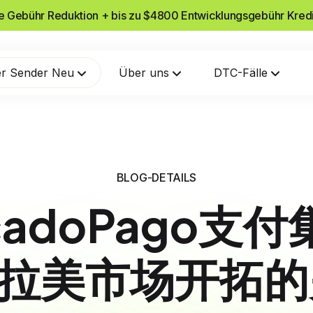
he Gebühr Reduktion + bis zu $4800 Entwicklungsgebühr Kred
r Sender Neu
Über uns
DTC-Fälle
BLOG-DETAILS
cadoPago支
ify拉美市场开拓