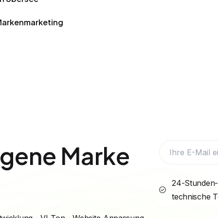
Markenmarketing
eigene Marke
24-Stunden-
technische 
wicklung - VI-Ton - Website-Anpassung -