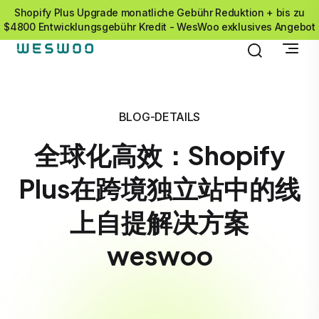
Shopify Plus Upgrade monatliche Gebühr Reduktion + bis zu
$4800 Entwicklungsgebühr Kredit - WesWoo exklusives Angebot
BLOG-DETAILS
全球化高效：Shopify
Plus在跨境独立站中的线
上自提解决方案
weswoo