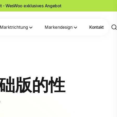
it - WesWoo exklusives Angebot
Marktrichtung
Markendesign
Kontakt
基础版的性