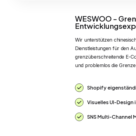
WESWOO - Grenz
Entwicklungsexp
Wir unterstützen chinesisc
Dienstleistungen für den Au
grenzüberschreitende E-Co
und problemlos die Grenze
Shopify eigenständ
Visuelles UI-Design 
SNS Multi-Channel 