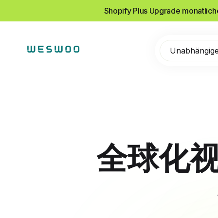
Shopify Plus Upgrade monatlic
Unabhängige
全球化视