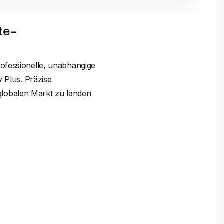
te-
rofessionelle, unabhängige
y Plus. Präzise
globalen Markt zu landen