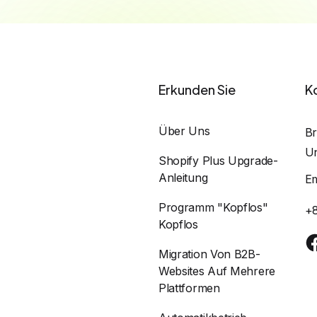
Erkunden Sie
K
Über Uns
Br
Un
Shopify Plus Upgrade-
Anleitung
E
Programm "Kopflos"
+
Kopflos
Migration Von B2B-
Websites Auf Mehrere
Plattformen