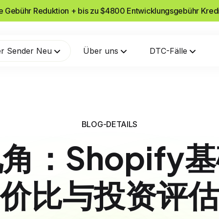
he Gebühr Reduktion + bis zu $4800 Entwicklungsgebühr Kred
r Sender Neu
Über uns
DTC-Fälle
BLOG-DETAILS
角：Shopify
价比与投资评估