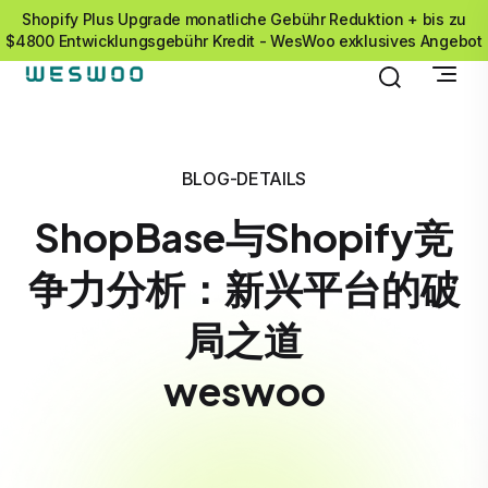
Shopify Plus Upgrade monatliche Gebühr Reduktion + bis zu
$4800 Entwicklungsgebühr Kredit - WesWoo exklusives Angebot
BLOG-DETAILS
ShopBase与Shopify竞
争力分析：新兴平台的破
局之道
weswoo