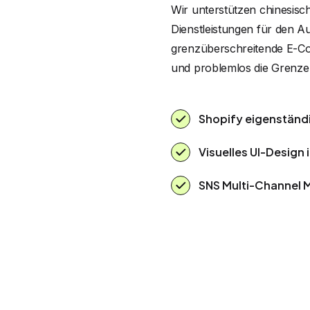
Wir unterstützen chinesisc
Dienstleistungen für den Au
grenzüberschreitende E-Co
und problemlos die Grenze
Shopify eigenständ
Visuelles UI-Design 
SNS Multi-Channel 