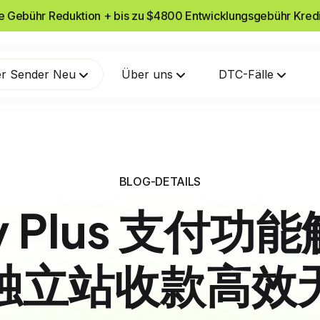
he Gebühr Reduktion + bis zu $4800 Entwicklungsgebühr Kred
r Sender Neu
Über uns
DTC-Fälle
BLOG-DETAILS
fy Plus 支付
独立站收款高效