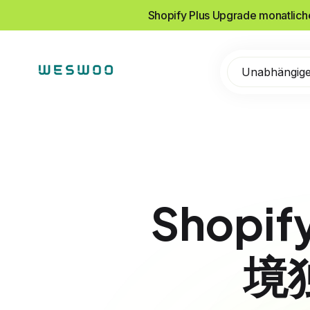
Shopify Plus Upgrade monatlic
Unabhängige
Shopi
境