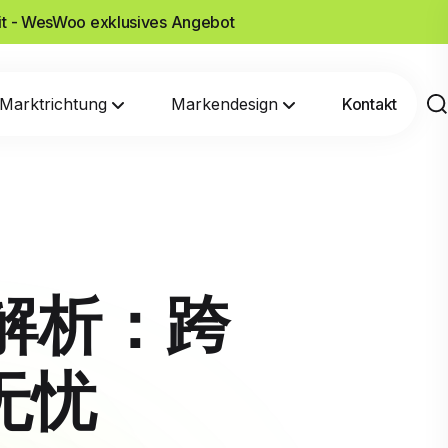
it - WesWoo exklusives Angebot
Marktrichtung
Markendesign
Kontakt
功能解析：跨
无忧