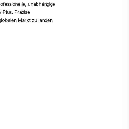
rofessionelle, unabhängige
y Plus. Präzise
globalen Markt zu landen