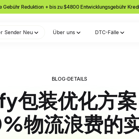
he Gebühr Reduktion + bis zu $4800 Entwicklungsgebühr Kred
r Sender Neu
Über uns
DTC-Fälle
BLOG-DETAILS
pify包装优化方
0%物流浪费的