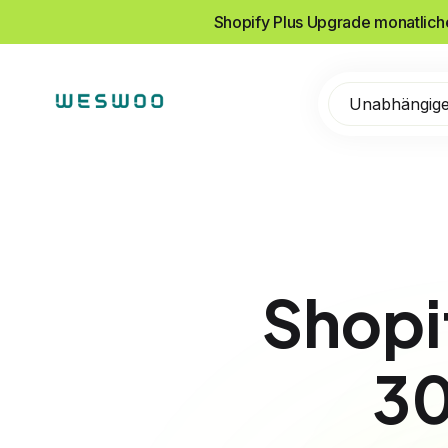
Shopify Plus Upgrade monatlic
Unabhängige
Sho
3