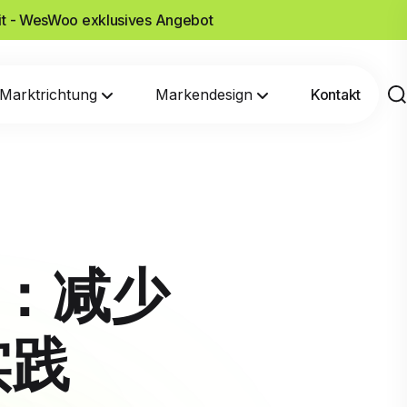
it - WesWoo exklusives Angebot
Marktrichtung
Markendesign
Kontakt
案：减少
实践