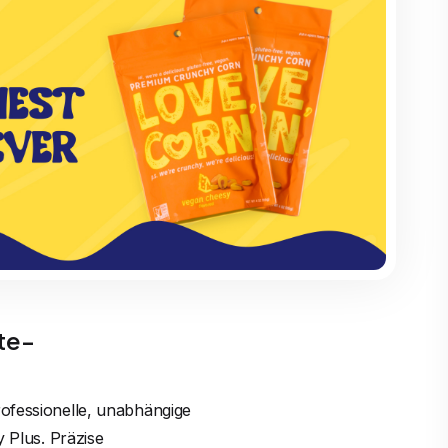
te-
rofessionelle, unabhängige
y Plus. Präzise