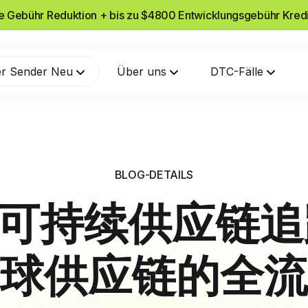
he Gebühr Reduktion + bis zu $4800 Entwicklungsgebühr Kred
r Sender Neu
Über uns
DTC-Fälle
BLOG-DETAILS
ify可持续供应链
球供应链的全流