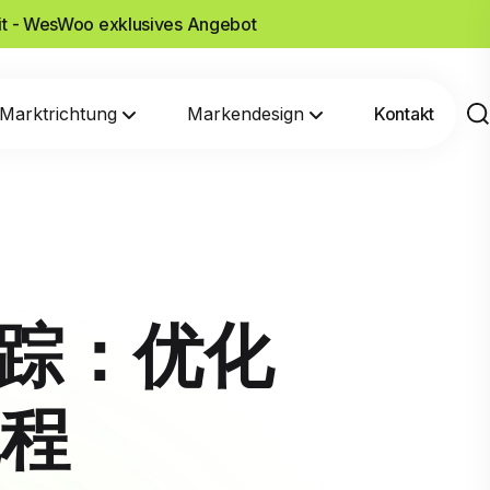
it - WesWoo exklusives Angebot
Marktrichtung
Markendesign
Kontakt
追踪：优化
程