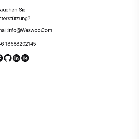
auchen Sie
terstützung?
mail:info@weswoo.com
86 18688202145