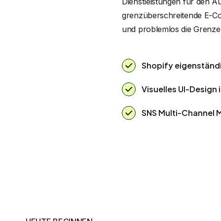
Dienstleistungen für den Au
grenzüberschreitende E-Co
und problemlos die Grenze
Shopify eigenständ
Visuelles UI-Design 
SNS Multi-Channel 